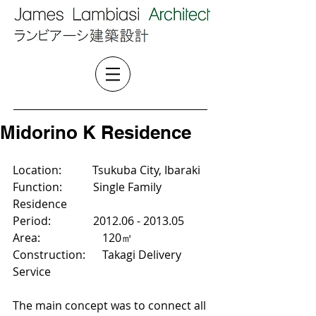
Midorino K Residence
Location:           Tsukuba City, Ibaraki
Function:           Single Family 
Residence 
Period:               2012.06 - 2013.05
Area:     　　　　 120㎡
Construction: 　 Takagi Delivery 
Service   
The main concept was to connect all 