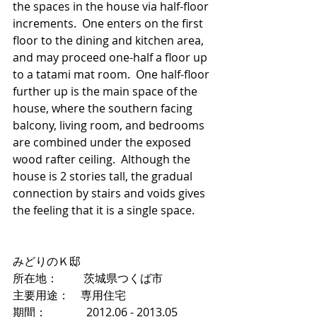
the spaces in the house via half-floor 
increments.  One enters on the first 
floor to the dining and kitchen area, 
and may proceed one-half a floor up 
to a tatami mat room.  One half-floor 
further up is the main space of the 
house, where the southern facing 
balcony, living room, and bedrooms 
are combined under the exposed 
wood rafter ceiling.  Although the 
house is 2 stories tall, the gradual 
connection by stairs and voids gives 
the feeling that it is a single space.
みどりのＫ邸
所在地：　　 茨城県つくば市
主要用途：　専用住宅
期間：　　　  2012.06 - 2013.05